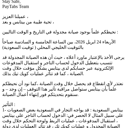
Stay Safe,
PayTabs Team
عميلنا العزيز ،
تحية طيبة من بيتابس و بعد ،
نحيطكم علماً بوجود صيانة مجدولة في التاريخ و الوقت التاليين :
الأربعاء 24 ابريل 2026، بين الساعة الخامسة و السادسة صباحاً
بالتوقيت الخليجي المحلي ( توقيت السعودية)
يرجى الأخذ بالإعتبار ماورد أعلاه ، حيث أن هذه الصيانة المجدولة قد
تتسبب بتعطيل الدخول لحساب التاجر و استقبال المدفوعات
الإلكترونية عبر حسابكم لدى بيتابس بشكل مؤقت خلال وقت
الصيانة ، كما قد تتأثر عمليات كويك تيك بذلك.
نعتذر لأي انقطاع قد يحصل خلال وقت الصيانة ،كما نود أن نحيطكم
علماً بأن بيتابس ستواصل مراقبة تأثير هذا التوقف – إن وجد – و
سنقوم بتحديثكم فور إنتهاء أعمال الصيانة.
التأثير :
1- بيتابس السعودية : قد يواجه التجار في السعودية بعض الصعوبات
على سبيل المثال لا الحصر في: الدخول لحساب التاجر على بيتابس
، استقبال المدفوعات ، عمليات الربط ولوحة التحكم خلال وقت
الصيانة المجدول و عمليات كويك تك ، قد تتأثر العمليات لدى دولة